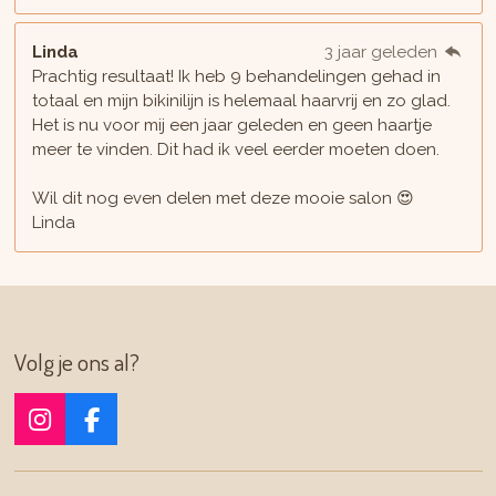
Linda
3 jaar geleden
Prachtig resultaat! Ik heb 9 behandelingen gehad in
totaal en mijn bikinilijn is helemaal haarvrij en zo glad.
Het is nu voor mij een jaar geleden en geen haartje
meer te vinden. Dit had ik veel eerder moeten doen.
Wil dit nog even delen met deze mooie salon 😍
Linda
Volg je ons al?
I
F
n
a
s
c