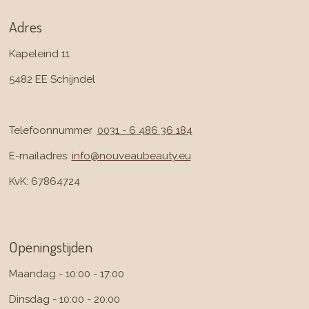
t
e
a
b
Adres
g
o
r
o
Kapeleind 11
a
k
m
5482 EE Schijndel
Telefoonnummer
:
0031 - 6 486 36 184
E-mailadres:
info@nouveaubeauty.eu
KvK: 67864724
Openingstijden
Maandag - 10:00 - 17:00
Dinsdag - 10:00 - 20:00