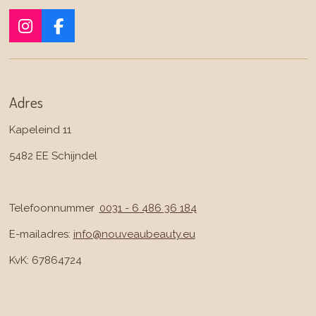
I
F
n
a
s
c
t
e
a
b
Adres
g
o
r
o
Kapeleind 11
a
k
m
5482 EE Schijndel
Telefoonnummer
:
0031 - 6 486 36 184
E-mailadres:
info@nouveaubeauty.eu
KvK: 67864724