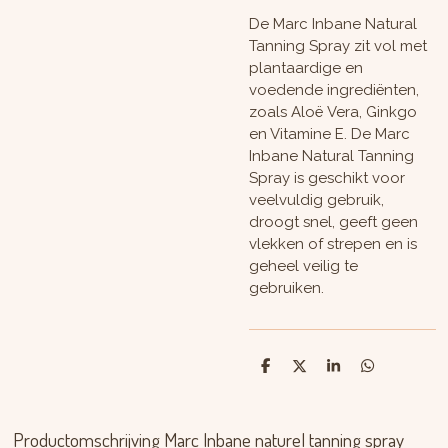
De Marc Inbane Natural
Tanning Spray zit vol met
plantaardige en
voedende ingrediënten,
zoals Aloë Vera, Ginkgo
en Vitamine E. De Marc
Inbane Natural Tanning
Spray is geschikt voor
veelvuldig gebruik,
droogt snel, geeft geen
vlekken of strepen en is
geheel veilig te
gebruiken.
D
D
S
D
e
e
h
e
l
e
a
l
e
l
r
e
n
e
n
Productomschrijving Marc Inbane naturel tanning spray