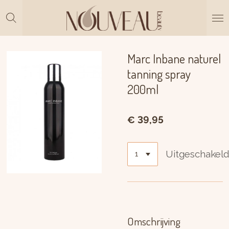
Ga
direct
naar
de
hoofdinhoud
Marc Inbane naturel
tanning spray
200ml
€ 39,95
Uitgeschakel
Omschrijving